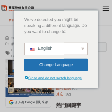
跳
至
主
We've detected you might be
首頁
>
最新消息
要
speaking a different language. Do
內
you want to change to:
容
搜尋
2022-08-30
新聞中心
English
EPOS
,
Audiocodes
,
Genesys
分類
Change Language
新聞中心
(22)
成功案例
(16)
Close and do not switch language
華厚觀點
(23)
品牌動態
(69)
其它
(82)
加入為 Google 偏好來源
熱門關鍵字