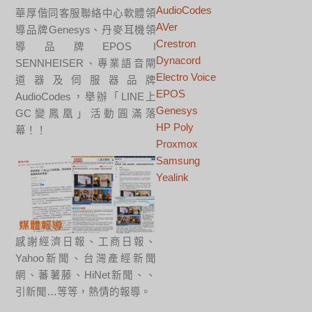
AudioCodes
華厚偕同客服聯絡中心軟體領
AVer
導品牌Genesys、丹麥耳機領
Crestron
導品牌EPOS I
Dynacord
SENNHEISER、專業語音閘
Electro Voice
道器及伺服器品牌
EPOS
AudioCodes，舉辦「LINE上
Genesys
GC變鳳凰」活動圓滿落
HP Poly
幕！！
Proxmox
Samsung
Yealink
感謝經濟日報、工商日報、
Yahoo新聞、台灣產經新聞
網、蕃薯藤、HiNet新聞、、
引新聞…等等，熱情的報導。