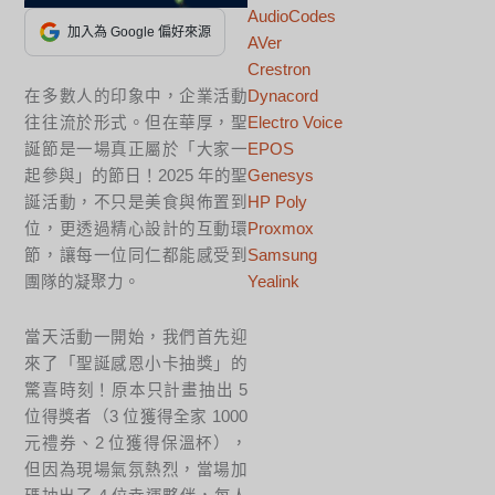
AudioCodes
加入為 Google 偏好來源
AVer
Crestron
在多數人的印象中，企業活動
Dynacord
往往流於形式。但在華厚，聖
Electro Voice
誕節是一場真正屬於「大家一
EPOS
起參與」的節日！2025 年的聖
Genesys
誕活動，不只是美食與佈置到
HP Poly
位，更透過精心設計的互動環
Proxmox
節，讓每一位同仁都能感受到
Samsung
團隊的凝聚力。
Yealink
當天活動一開始，我們首先迎
來了「聖誕感恩小卡抽獎」的
驚喜時刻！原本只計畫抽出 5
位得獎者（3 位獲得全家 1000
元禮券、2 位獲得保溫杯），
但因為現場氣氛熱烈，當場加