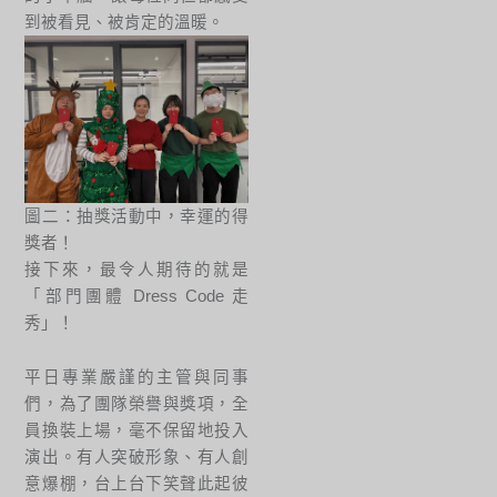
到被看見、被肯定的溫暖。
圖二：抽獎活動中，幸運的得
獎者！
接下來，最令人期待的就是
「部門團體 Dress Code 走
秀」！
平日專業嚴謹的主管與同事
們，為了團隊榮譽與獎項，全
員換裝上場，毫不保留地投入
演出。有人突破形象、有人創
意爆棚，台上台下笑聲此起彼