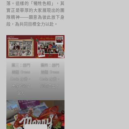
落。這樣的「犧牲色相」，其
實正是華厚的大家展現出的團
隊精神——願意為彼此放下身
段，為共同目標全力以赴。
圖三：部門
圖四：部門
團體 Dress
團體 Dress
Code 走秀，
Code 走秀，
大家都卯足
創意盡出！
全力