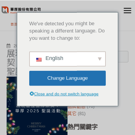
跳
至
主
We've detected you might be
首頁
>
最新消息
要
speaking a different language. Do
內
you want to change to:
容
搜尋
2025-12-24
其它
展現最佳團隊默
English
契：華厚 2025
聖誕活動
分類
Change Language
新聞中心
(23)
成功案例
(17)
Close and do not switch language
華厚觀點
(23)
品牌動態
(70)
其它
(81)
熱門關鍵字