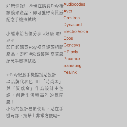
Audiocodes
好康快報! ! 🎉現在購買Poly視
Aver
訊鏡頭產品，即可獲得高質感
Crestron
紀念手機擦拭貼！
Dynacord
Electro Voice
小編來給各位分享 #好康 囉! !
Epos
🎉🎉
Genesys
即日起購買Poly視訊鏡頭相關
HP poly
產品，即可 #免費獲得 高質感
Proxmox
紀念手機擦拭貼！
Samsung
Yealink
✨Poly紀念手機擦拭貼設計
以品牌代表色 👉🏻 「時尚黑」
與「質感金」作為設計主色
調，創造出沉穩高雅的氛圍
感!!
小巧的設計易於使用，貼在手
機背部，攜帶上非常方便呦~