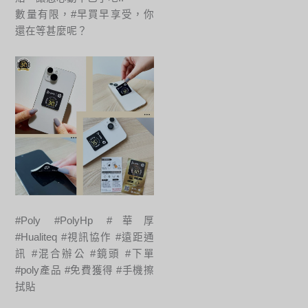
數量有限，#早買早享受，你
還在等甚麼呢？
#Poly #PolyHp #華厚
#Hualiteq #視訊協作 #遠距通
訊 #混合辦公 #鏡頭 #下單
#poly產品 #免費獲得 #手機擦
拭貼