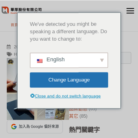
跳
至
主
We've detected you might be
首頁
>
最新消息
要
speaking a different language. Do
內
you want to change to:
容
搜尋
2023-04-28
其它
HP Poly
English
分類
Change Language
新聞中心
(21)
成功案例
(17)
Close and do not switch language
華厚觀點
(22)
品牌動態
(69)
其它
(85)
加入為 Google 偏好來源
熱門關鍵字