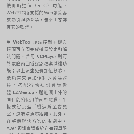
援即時通信（RTC）功能。
WebRTC所支援的Web瀏覽器
來參與視頻會議，無需再安裝
其它的軟體。
用
WebTool
遠端控制主機與
鏡頭可立即完成機器設定和解
決問題、善用
VCPlayer
則可
於電腦內回播錄影檔案轉檔功
能；以上這些免費加值軟體，
能夠帶來更加便利的會議體
驗。搭配行動視訊會議軟
體
EZMeetup
，還能讓出外的
同仁能夠使用筆記型電腦、平
板或智慧型手機連線至會議
室，遠端溝通零距離。此外，
在整體解決方案的規劃中，
AVer 視訊會議系統對有預算限