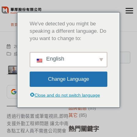
跳
至
主
We've detected you might be
首頁
>
最新消息
要
speaking a different language. Do
內
you want to change to:
容
搜尋
2020-06-28
成功案例
English
分類
Change Language
新聞中心
(21)
加入為 Google 偏好來源
成功案例
(17)
Close and do not switch language
華厚觀點
(22)
品牌動態
(69)
其它
(85)
透過行動裝置或筆電視訊,即時
支援外勤工程師問題 讓北中南
熱門關鍵字
各點工程人員不需進公司開會