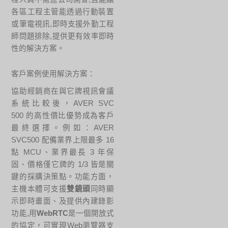
各區工程主管能透過行動裝置
或筆電視訊,即時支援外勤工程
師問題排除,提供更有效率即時
性的解決方案。
客戶案例使用解決方案：
協助經銷商在與它牌視訊會議
系統比較後，AVER SVC
500 的高性價比優勢成為客戶
最終選擇。例如：AVER
SVC500 配備業界上限最多 16
點 MCU、業界最長 3 年保
固、價格僅它牌的 1/3 皆是關
鍵的採購決策點。功能方面，
主機本體可支援
雙鏡頭
同時顯
示即時畫面、及提供內建錄影
功能,用
WebRTC
是一個開放式
的協定，可實現Web瀏覽器支