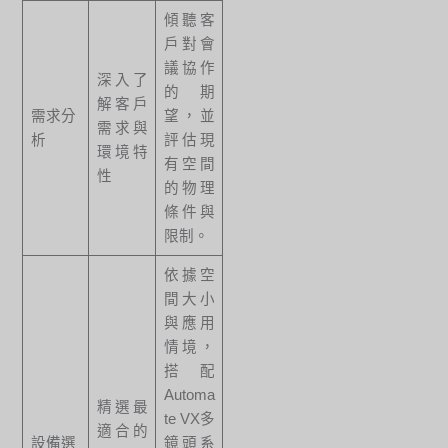
傾聽客
戶對會
議協作
深入了
的期
解客戶
需求分
望，並
需求與
析
評估現
環境特
有空間
性
的物理
條件與
限制。
依據空
間大小
與應用
情境，
搭配
Automa
精選最
te VX多
適合的
設備選
鏡頭系