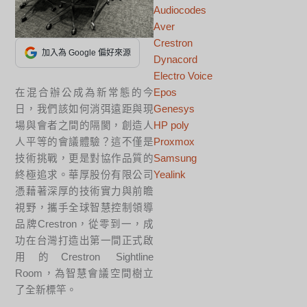
Audiocodes
Aver
Crestron
加入為 Google 偏好來源
Dynacord
Electro Voice
在混合辦公成為新常態的今
Epos
日，我們該如何消弭遠距與現
Genesys
場與會者之間的隔閡，創造人
HP poly
人平等的會議體驗？這不僅是
Proxmox
技術挑戰，更是對協作品質的
Samsung
終極追求。華厚股份有限公司
Yealink
憑藉著深厚的技術實力與前瞻
視野，攜手全球智慧控制領導
品牌Crestron，從零到一，成
功在台灣打造出第一間正式啟
用的Crestron Sightline
Room，為智慧會議空間樹立
了全新標竿。