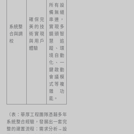
所有設
備無縫
確保完
串連，
系統整
美的技
實現多
合與調
術實現
鏡頭智
校
與用戶
慧追
體驗
蹤、環
境自動
化、一
鍵啟動
會議模
式等複
雜功
能。
（表：華厚工程團隊憑藉多年
系統整合經驗，發展出一套完
整的建置流程：需求分析→設