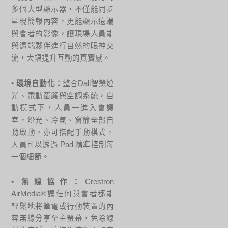
多個大型顯示器，不僅能同步
呈現簡報內容，更能顯示遠端
與會者的影像，讓現場人員能
與遠端夥伴進行自然的眼神交
流，大幅提升互動的真實感。
• 環境自動化：
整合Dali智慧燈
光、電動窗簾與空調系統，自
動模式下，人員一進入會議
室，燈光、冷氣、窗簾全部自
動啟動。亦可搭配手動模式，
人員可以透過 Pad 精準控制每
一個細節。
• 無線協作：
Crestron
AirMedia®讓任何與會者都能
輕鬆地將筆電或行動裝置的內
容無線分享至主螢幕，免除線