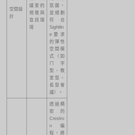
議室的
氛圍，
空間設
視覺與
並規劃
計
音訊環
符合
境
Sightlin
e要求
的彈性
空間模
式（如
ㄇ字
型、教
室型、
長型會
議）。
透過精
密的
Crestro
n編
程，將