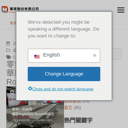
跳
至
主
We've detected you might be
首頁
>
最新消息
要
speaking a different language. Do
內
you want to change to:
容
搜尋
2025-12-12
成功案例
,
品牌動態
English
Crestron
零到一的創造：
分類
華厚Sightline
Change Language
Room的誕生
新聞中心
(21)
成功案例
(17)
Close and do not switch language
華厚觀點
(22)
品牌動態
(69)
其它
(85)
熱門關鍵字