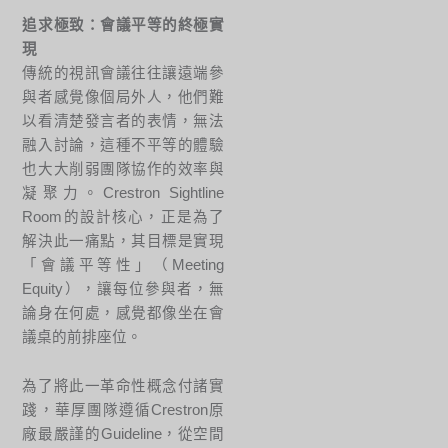
追求極致：會議平等的終極實
現
傳統的視訊會議往往讓遠端參
與者感覺像個局外人，他們難
以看清楚發言者的表情，無法
融入討論，這種不平等的體驗
也大大削弱團隊協作的效率與
凝聚力。Crestron Sightline
Room的設計核心，正是為了
解決此一痛點，其目標是實現
「會議平等性」（Meeting
Equity），讓每位參與者，無
論身在何處，感覺都像坐在會
議桌的前排座位。
為了將此一革命性概念付諸實
踐，華厚團隊遵循Crestron原
廠最嚴謹的Guideline，從空間