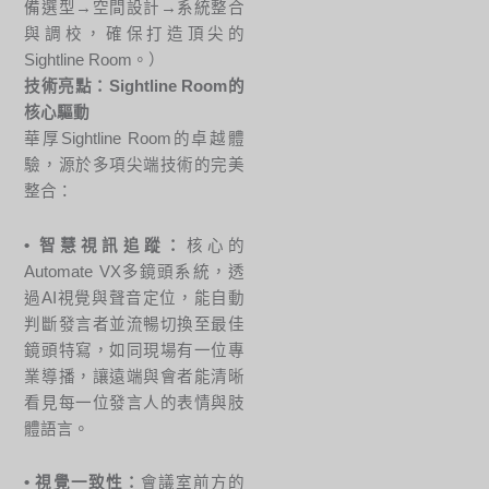
備選型→空間設計→系統整合
與調校，確保打造頂尖的
Sightline Room。）
技術亮點：Sightline Room的
核心驅動
華厚Sightline Room的卓越體
驗，源於多項尖端技術的完美
整合：
• 智慧視訊追蹤：
核心的
Automate VX多鏡頭系統，透
過AI視覺與聲音定位，能自動
判斷發言者並流暢切換至最佳
鏡頭特寫，如同現場有一位專
業導播，讓遠端與會者能清晰
看見每一位發言人的表情與肢
體語言。
• 視覺一致性：
會議室前方的