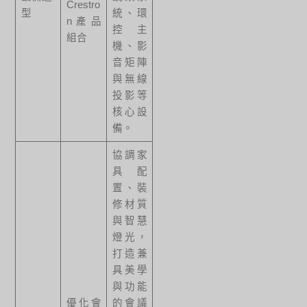
Crestro
型
統、環
n產品
控主
組合
機、影
音矩陣
與無線
投影等
核心設
備。
協調家
具配
置、裝
修材質
與智慧
燈光，
打造兼
具美學
與功能
優化會
的會議