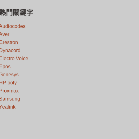
熱門關鍵字
Audiocodes
Aver
Crestron
Dynacord
Electro Voice
Epos
Genesys
HP poly
Proxmox
Samsung
Yealink