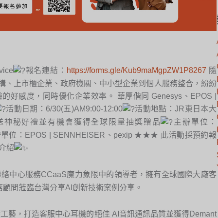
ice
報名連結：
https://forms.gle/Kub9maMgpZW1P8267
隨
機構、上市櫃企業、政府機關、中小型企業到個人服務整合，紛紛
好感度，同時優化企業效率。 華厚偕同 Genesys、EPOS |
活動日期：6/30(五)AM9:00-12:00
活動地點：JR東日本大
送神秘好禮並有機會獲得全球限量抽獎贈品
主辦單位：
單位：EPOS | SENNHEISER、pexip ★★★ 此活動採預約報
介紹
tner評鑑聯絡中心服務CCaaS魔力象限中的領導者，擁有全球國際大廠客
業首席顧問蒞臨台灣分享AI創新技術案例分享。
音響工藝，打造客服中心耳機的絕佳 AI音訊通訊品質並獲得Demant