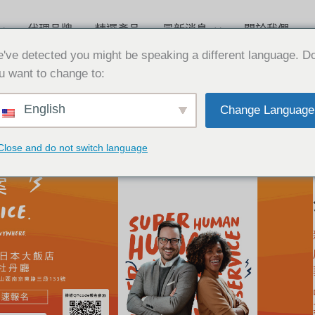
代理品牌
精選產品
最新消息
關於我們
've detected you might be speaking a different language. D
u want to change to:
English
Change Language
exip
,
Genesys
Close and do not switch language