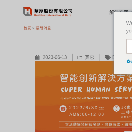
跳
至
解決方案
主
We
要
首頁
>
最新消息
yo
內
容
2023-06-13
其它
EPOS
,
p