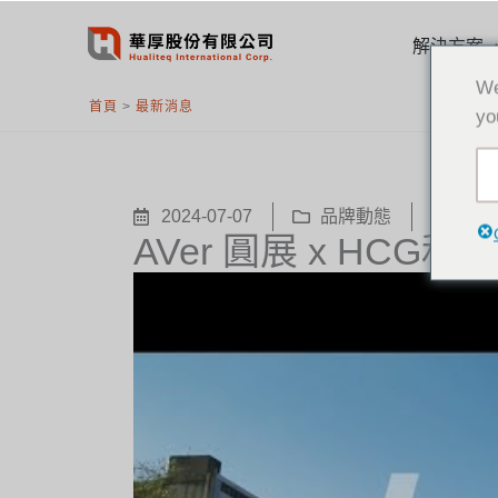
跳
至
解決方案
主
We
要
首頁
>
最新消息
yo
內
容
2024-07-07
品牌動態
Aver
AVer 圓展 x HCG和成