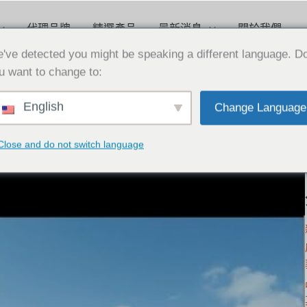
代理品牌
精選產品
最新消息
關於我們
've detected you might be speaking a different language. D
u want to change to:
English
Change Language
Close and do not switch language