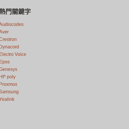
熱門關鍵字
Audiocodes
Aver
Crestron
Dynacord
Electro Voice
Epos
Genesys
HP poly
Proxmox
Samsung
Yealink