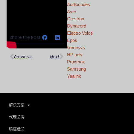
Audiocodes
Aver
Crestron
Dynacord
Electro Voice
Share the Post:
Epos
上一頁
下一篇
Genesys
HP poly
Previous
Next
Proxmox
Samsung
Yealink
解決方案
代理品牌
精選產品