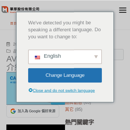
跳
至
主
We've detected you might be
首頁
>
最新消息
要
speaking a different language. Do
內
you want to change to:
容
搜尋
2024-07-07
品牌動態
Aver
English
AVer CAM130
介紹影片
分類
Change Language
新聞中心
(21)
成功案例
(17)
Close and do not switch language
華厚觀點
(22)
品牌動態
(69)
其它
(85)
加入為 Google 偏好來源
熱門關鍵字