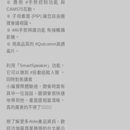
📎 應用 #手勢控制功能 與
CAM570互動。
📎 子母畫面 (PIP) 讓您自由選
擇會議視圖。
📎 #AI手勢辨識功能 免接觸攝
影機。
📎 用高品質的 #Qulcomm高通
晶片。
利用「SmartSpeaker」功能，
它可以做到 #自動追蹤人聲 ，
同時對焦講者
小編實際體驗過，開會時當有
其中一位說話，鏡頭會很快速
地帶到他，畫面還相當清晰，
真的厲害的不得了👍🏻👍🏻
想了解更多AVer產品資訊，歡
迎洽詢華厚業務預約台北展示