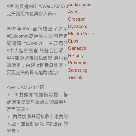
Audiocodes
#台灣製造MIT #AVerCAM570
Aver
完美捕捉每位與會人員👀
Crestron
Dynacord
2023年AVer全新推出了運用
Electro Voice
#Qulcomm高通晶片 的聲音追
Epos
蹤鏡頭 #CAM570，主要用於
Genesys
#中大型會議室 的聲音追蹤，
HP poly
#4K雙鏡頭視訊攝影機 廣角鏡
Proxmox
頭清晰；內建 #聲音感測器，
Samsung
實現完美的聲音追蹤功能!
Yealink
AVer CAM570介紹
📎 4K雙鏡頭視訊攝影機，搭
載36倍總變焦鏡頭與95度廣角
定焦鏡頭。
📎 內建感測器可接收十米內的
人聲，並自動屏除 #揚聲器 的
聲音。