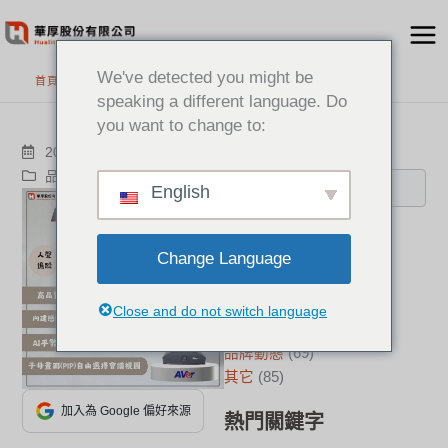
跳
至
主
We've detected you might be
首頁
>
最新消息
要
speaking a different language. Do
內
you want to change to:
容
搜尋
2023-04-25
品牌動態
Aver
English
分類
Change Language
新聞中心
(21)
成功案例
(17)
Close and do not switch language
華厚觀點
(22)
品牌動態
(69)
其它
(85)
加入為 Google 偏好來源
熱門關鍵字