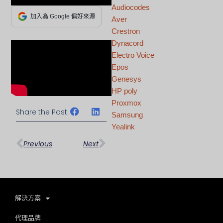
Audiocodes
加入為 Google 偏好來源
Aver
Crestron
Dynacord
Electro Voice
Epos
Genesys
HP poly
Proxmox
Share the Post:
Samsung
上一頁
下一篇
Yealink
Previous
Next
解決方案
代理品牌