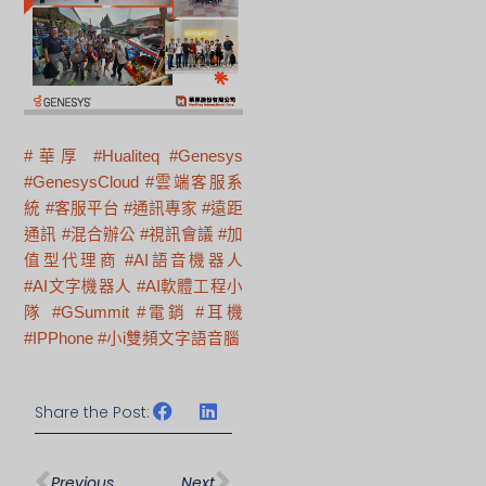
#華厚
#Hualiteq
#Genesys
#GenesysCloud
#雲端客服系
統
#客服平台
#通訊專家
#遠距
通訊
#混合辦公
#視訊會議
#加
值型代理商
#AI語音機器人
#AI文字機器人
#AI軟體工程小
隊
#GSummit
#電銷
#耳機
#IPPhone
#小i雙頻文字語音腦
Share the Post:
上一頁
下一篇
Previous
Next