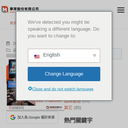
跳
至
主
We've detected you might be
首頁
>
最新消息
要
speaking a different language. Do
內
you want to change to:
容
搜尋
2023-10-11
品牌動態
Genesys
English
分類
Change Language
新聞中心
(21)
成功案例
(17)
Close and do not switch language
華厚觀點
(22)
品牌動態
(69)
其它
(85)
加入為 Google 偏好來源
熱門關鍵字