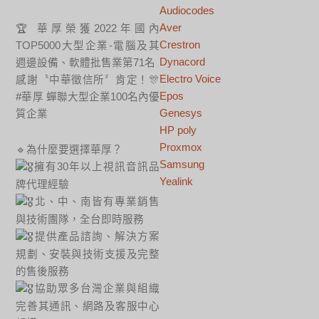
Audiocodes
Aver
🏆 華厚榮獲2022年國內
Crestron
TOP5000大型企業-電腦及其
Dynacord
週邊設備、軟體批售業第71名
Electro Voice
感謝〝中華徵信所〞肯定！🎊
Epos
#華厚 蟬聯大型企業100名內優
Genesys
質企業
HP poly
Proxmox
🔹為什麼要選擇華厚？
Samsung
擁有30年以上視訊音訊品
Yealink
牌代理經驗
北、中、南皆有專業銷售
與技術團隊，全台即時服務
提供產品諮詢、解決方案
規劃、安裝與技術支援及完整
的售後服務
協助眾多台灣企業與組織
完善其通訊、網路及客服中心