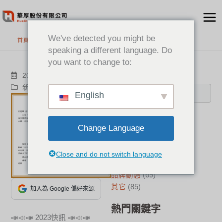
跳
至
主
We've detected you might be
首頁
>
最新消息
要
speaking a different language. Do
內
you want to change to:
容
搜尋
2023-09-19
新聞中心
,
成功案例
English
分類
Change Language
新聞中心
(21)
成功案例
(17)
Close and do not switch language
華厚觀點
(22)
品牌動態
(69)
其它
(85)
加入為 Google 偏好來源
熱門關鍵字
📣📣📣 2023快訊 📣📣📣