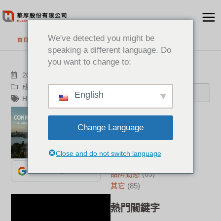
跳
至
主
We've detected you might be
首頁
>
最新消息
要
speaking a different language. Do
內
you want to change to:
容
搜尋
2023-12-15
成功案例
,
品牌動態
English
HP Poly
分類
Change Language
新聞中心
(21)
成功案例
(17)
Close and do not switch language
華厚觀點
(22)
加入為 Google 偏好來源
品牌動態
(69)
其它
(85)
熱門關鍵字