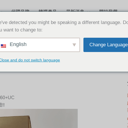
代理品牌
精選產品
最新消息
關於我們
've detected you might be speaking a different language. D
u want to change to:
English
Change Language
Close and do not switch language
60+UC
!!