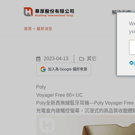
跳
至
解決方案
主
We
要
首頁
>
最新消息
yo
內
容
2023-04-13
其它
加入為 Google 偏好來源
Poly
Voyager Free 60+ UC
Poly全新真無線藍牙耳機—Poly Voyager Free 
充電盒內建觸控螢幕，沉浸式的高品質收聽體驗