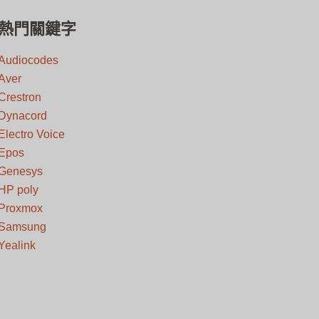
熱門關鍵字
Audiocodes
Aver
Crestron
Dynacord
Electro Voice
Epos
Genesys
HP poly
Proxmox
Samsung
Yealink