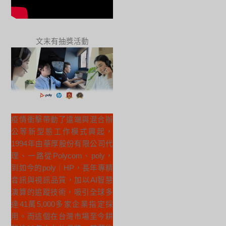
文末有抽獎活動
疫情衝擊帶動了遠端與混合辦
公等新型態工作模式興起，
1994年由華厚股份有限公司代
理、一路從Polycom、poly，
到如今的poly｜HP，長年專精
音訊與視訊品質，加以AI智慧
演算的追蹤技術，吸引全球多
達41萬5,000多家企業指定採
用。而這個在台灣市場至今耕