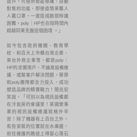
提升，可達到智能導播、自動
對焦的功能，即使疫情來襲人
人戴口罩，一度造成臉部辨識
困難，poly｜HP也在短時間內
超越同業克服這個困境 。」
如今包含政府機關、教育學
校、和百大上市櫃台灣企業、
來台外商企業等，都是poly｜
HP的忠實用戶，不論是設備維
護、或幫客戶解決問題，華厚
和poly團隊都全力投入，成功
塑造品牌的精實戰力！簡兆宏
笑說，「可別以為視訊設備都
在冷氣房的會議室！某國營事
業的視訊設備維護就格外辛
苦！除了機器有上百台之外，
有些安裝的位置就在水庫邊，
前往維護的路途上得留心落石