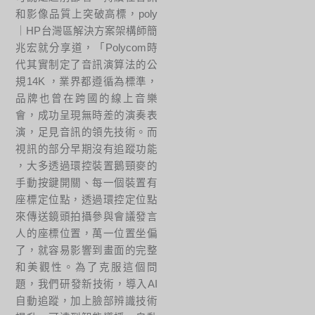
和影像品質上突破高標，poly
｜HP台灣區解決方案架構師簡
兆宏就分享道，「Polycom時
代其實制定了音訊演算法的公
規14K ，業界都遵循為標準，
品牌也曾在跨國的線上音樂
會，成功呈現無時差的演奏表
演，足見音訊的領先技術。而
視訊的部分早期沒有追蹤功能
，大多透過環控裝置鵝頸麥的
手動按鍵開關、每一個裝置有
座標定位點，透過環控定位點
來傳送鏡頭拍攝參與會議發言
人的座標位置，萬一位置坐偏
了，就容易影響到畫面的完整
和美觀性。為了克服這個問
題，我們研發新技術，導入AI
自動追蹤，加上臉部辨識技術