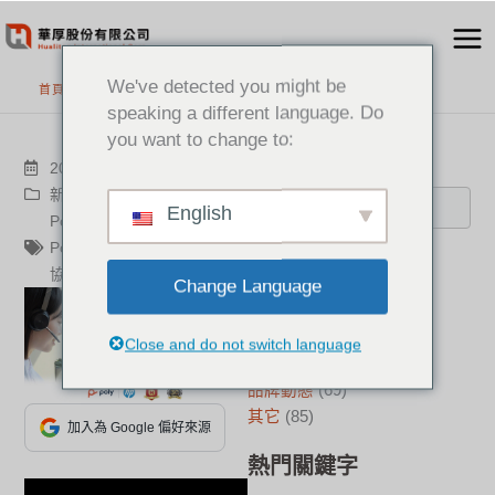
跳
至
主
We've detected you might be
首頁
>
最新消息
要
speaking a different language. Do
內
you want to change to:
容
搜尋
2023-04-11
新聞中心
English
Poly
,
Hualiteq
,
華厚
,
PolyG7500
,
混合辦公
,
視訊
分類
協作
,
遠距通訊
,
PolyHp
Change Language
新聞中心
(21)
成功案例
(17)
Close and do not switch language
華厚觀點
(22)
品牌動態
(69)
其它
(85)
加入為 Google 偏好來源
熱門關鍵字