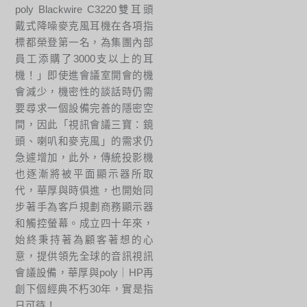
poly Blackwire C3220雙耳頭
戴式降噪麥克風耳機在各項指
標都榮登第一名，為集團內部
員工添購了3000支以上的耳
機！」即使進會議室開會的機
會減少，機密性的談話時仍需
要尋求一個設備完善的隱密空
間，因此「視訊會議三寶：鏡
頭、喇叭和麥克風」的需求仍
急遽增加，此外，傳統投影機
也逐漸將被平面顯示器所取
代，華厚與時俱進，也開始同
步著手為客戶規劃商務顯示器
和觸控螢幕。成立四十年來，
始終秉持著為顧客著想的心
意，提供領先全球的音訊視訊
會議設備，華厚與poly｜HP再
創下個經典不朽30年，實是指
日可待！