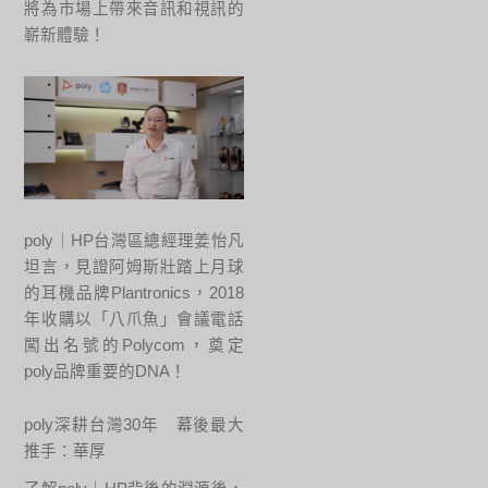
將為市場上帶來音訊和視訊的
嶄新體驗！
poly｜HP台灣區總經理姜怡凡
坦言，見證阿姆斯壯踏上月球
的耳機品牌Plantronics，2018
年收購以「八爪魚」會議電話
闖出名號的Polycom，奠定
poly品牌重要的DNA！
poly深耕台灣30年 幕後最大
推手：華厚