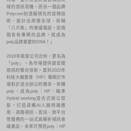
球的音訊耳機。而另一個品牌
Polycom則憑藉領先的音頻技
術，設計出席捲全球、俗稱
『八爪魚』的會議電話。這兩
個各有專精的品牌，就成為
poly品牌重要的DNA！」
2018年兩家公司合併，更名為
「poly」，為市場提供語音跟
視訊的整合技術。直到2022年
科技大廠惠普（HP）著眼於市
場對於混合辦公的需求，併購
poly，成為poly｜HP，瞄準
Hybrid working混合式辦公型
態，打造具備AI人臉辨識應
用、高階視訊、音訊、跨平台
等服務的一站式高解析視訊會
議產品，未來可預見poly｜HP