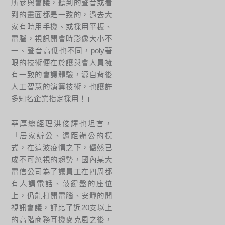
所參與會議，聽到的聲音或看
到的畫面都是一致的，過去大
家有時用手機、或採用平板、
電腦，視訊開會時影像大小不
一、聲音高低也不同，poly著
眼的技術便在於讓與會人員擁
有一致的會議體驗，源自背後
人工智慧的演算技術，也讓許
多知名企業指定採用！」
華厚總經理洪俊輝也坦言，
「居家辦公、遠距辦公的模
式，在這波疫情之下，儼然已
成不可忽視的趨勢，國內某大
電信公司為了讓員工在四周都
有人講電話、敲鍵盤的座位
上，仍能打開電腦、安靜的開
視訊會議，評比了近20支以上
的高階商務耳機麥克風之後，