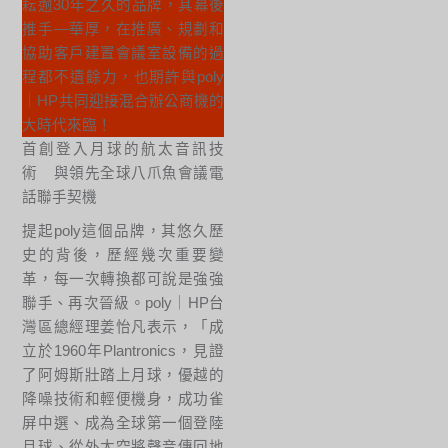
耘逾30年之久的品牌，其幕後
推手—華厚，在推廣、規劃和
協助客戶建置會議室設備的過
程都不遺餘力，也期許與poly
｜HP共同迎接混合辦公商機的
大時代來臨！
首創登入月球的航太音訊技
術 與領先全球八爪魚會議電
話聯手契機
提起poly這個品牌，其悠久歷
史的背後，歷經幾次重要變
革，每一次轉換都可說是強強
聯手、再次晉級。poly｜HP台
灣區總經理姜怡凡表示，「成
立於1960年Plantronics，見證
了阿姆斯壯踏上月球，優越的
降噪技術和輕便機身，成功雀
屏中選、成為全球第一個登陸
月球、從外太空將聲音傳回地