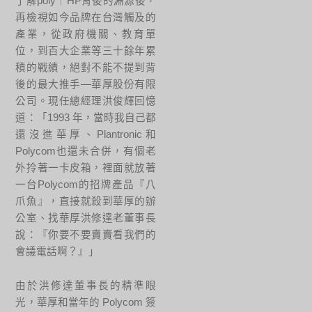
了解poly｜HP背後的淵源後，
再檢視如今品牌在台灣觸及的
產業，從政府機關、教育單
位，到百大企業等三十餘年累
積的戰績，絕對不能不提到背
後的最大推手—華厚股份有限
公司。現任總經理洪俊輝回憶
道：「1993 年，當時我自己都
還沒進華厚、Plantronic和
Polycom也還未合併，有個老
外拎著一卡皮箱，裡面就放著
一台Polycom的招牌產品『八
爪魚』，直接就殺到華厚的辦
公室、找華厚洪修達老董事長
說：『你要不要賣賣看我們的
會議電話啊？』」
由於洪修達董事長的精準眼
光，華厚和當年的 Polycom 簽