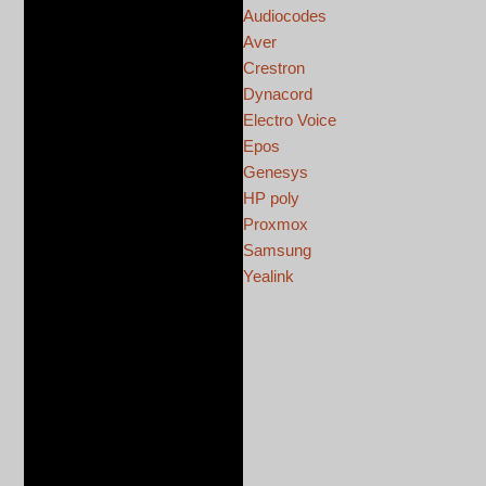
Audiocodes
Aver
Crestron
Dynacord
Electro Voice
Epos
Genesys
HP poly
Proxmox
Samsung
Yealink