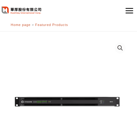
跳
至
主
Home page
>
Featured Products
要
內
容