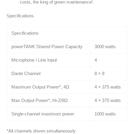
costs, the king of green maintenance!
Specifications
Specifications
powerTANK Shared Power Capacity
3000 watts
Microphone / Line Input
4
Dante Channel
8 × 8
Maximum Output Power*, 4Ω
4 × 375 watts
Max Output Power*, Hi-Z/8Ω
4 × 375 watts
Single-channel maximum power
1000 watts
*All channels driven simultaneously