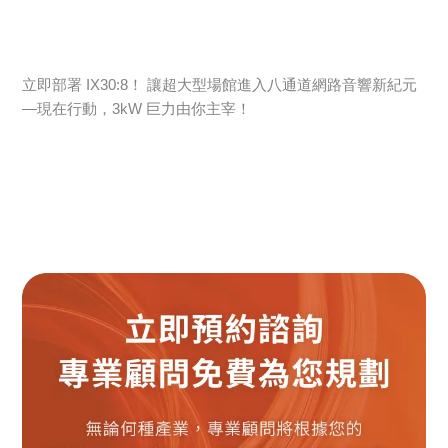
立即部署 IX30:8！ 讓超大型場館進入八通道網路音響新紀元
—現在行動，3kW 巨力由你主宰！