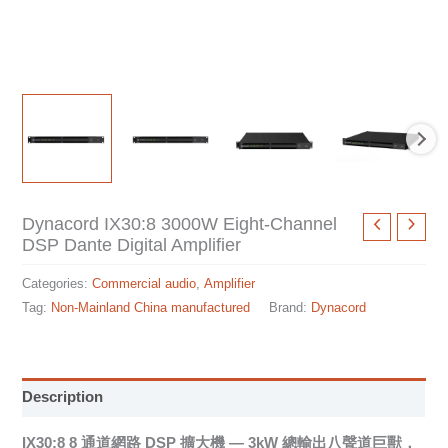
Dynacord IX30:8 3000W Eight-Channel
DSP Dante Digital Amplifier
Categories:
Commercial audio
,
Amplifier
Tag:
Non-Mainland China manufactured
Brand:
Dynacord
Description
IX30:8 8 通道網路 DSP 擴大機 — 3kW 總輸出八聲道巨獸，