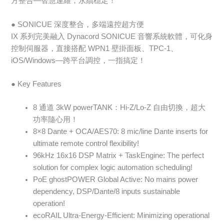
方整合—智慧運維，永續穩定！
● SONICUE 深度整合，多端遠控超方便
IX 系列完美融入 Dynacord SONICUE 音響系統軟體，可化身
控制伺服器，直接搭配 WPN1 壁掛面板、TPC-1、
iOS/Windows—跨平台調控，一指搞定！
● Key Features
8 通道 3kW powerTANK：Hi-Z/Lo-Z 自由切換，超大
功率隨心用！
8×8 Dante + OCA/AES70: 8 mic/line Dante inserts for
ultimate remote control flexibility!
96kHz 16x16 DSP Matrix + TaskEngine: The perfect
solution for complex logic automation scheduling!
PoE ghostPOWER Global Active: No mains power
dependency, DSP/Dante/8 inputs sustainable
operation!
ecoRAIL Ultra-Energy-Efficient: Minimizing operational