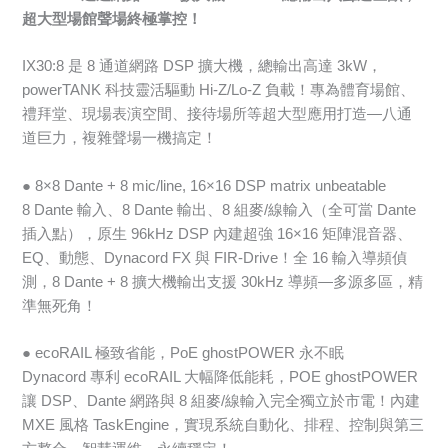
超大型場館聲場終極掌控！
IX30:8 是 8 通道網路 DSP 擴大機，總輸出高達 3kW，
powerTANK 科技靈活驅動 Hi-Z/Lo-Z 負載！專為體育場館、
禮拜堂、現場表演空間、接待場所等超大型應用打造—八通
道巨力，複雜聲場一機搞定！
● 8×8 Dante + 8 mic/line, 16×16 DSP matrix unbeatable
8 Dante 輸入、8 Dante 輸出、8 組麥/線輸入（全可當 Dante
插入點），原生 96kHz DSP 內建超強 16×16 矩陣混音器、
EQ、動態、Dynacord FX 與 FIR-Drive！全 16 輸入導頻偵
測，8 Dante + 8 擴大機輸出支援 30kHz 導頻—多源多區，精
準無死角！
● ecoRAIL 極致省能，PoE ghostPOWER 永不眠
Dynacord 專利 ecoRAIL 大幅降低能耗，POE ghostPOWER
讓 DSP、Dante 網路與 8 組麥/線輸入完全獨立於市電！內建
MXE 風格 TaskEngine，實現系統自動化、排程、控制與第三