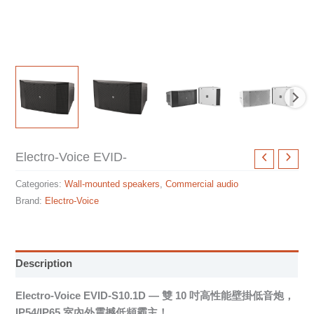
Electro-Voice EVID-
Categories:
Wall-mounted speakers
,
Commercial audio
Brand:
Electro-Voice
Description
Electro-Voice EVID-S10.1D — 雙 10 吋高性能壁掛低音炮，
IP54/IP65 室內外震撼低頻霸主！