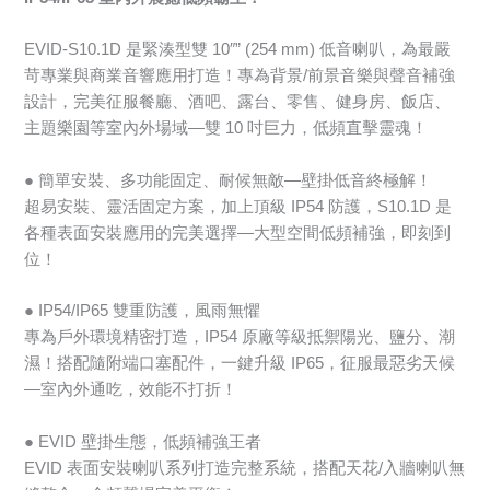
EVID-S10.1D 是緊湊型雙 10″” (254 mm) 低音喇叭，為最嚴
苛專業與商業音響應用打造！專為背景/前景音樂與聲音補強
設計，完美征服餐廳、酒吧、露台、零售、健身房、飯店、
主題樂園等室內外場域—雙 10 吋巨力，低頻直擊靈魂！
● 簡單安裝、多功能固定、耐候無敵—壁掛低音終極解！
超易安裝、靈活固定方案，加上頂級 IP54 防護，S10.1D 是
各種表面安裝應用的完美選擇—大型空間低頻補強，即刻到
位！
● IP54/IP65 雙重防護，風雨無懼
專為戶外環境精密打造，IP54 原廠等級抵禦陽光、鹽分、潮
濕！搭配隨附端口塞配件，一鍵升級 IP65，征服最惡劣天候
—室內外通吃，效能不打折！
● EVID 壁掛生態，低頻補強王者
EVID 表面安裝喇叭系列打造完整系統，搭配天花/入牆喇叭無