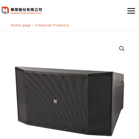
跳
至
主
Home page
>
Featured Products
要
內
容