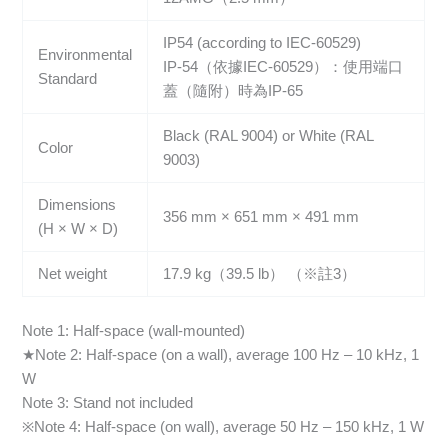
IP54 (according to IEC-60529)
Environmental
IP-54（依據IEC-60529）：使用端口
Standard
蓋（隨附）時為IP-65
Black (RAL 9004) or White (RAL
Color
9003)
Dimensions
356 mm × 651 mm × 491 mm
(H × W × D)
Net weight
17.9 kg（39.5 lb） （※註3）
Note 1: Half-space (wall-mounted)
★Note 2: Half-space (on a wall), average 100 Hz – 10 kHz, 1
W
Note 3: Stand not included
※Note 4: Half-space (on wall), average 50 Hz – 150 kHz, 1 W