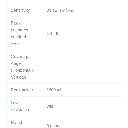
Sensitivity
94 dB（※註2）
Peak
becomes a
126 dB
hundred
levels
Coverage
Angle
─
(Horizontal x
Vertical)
Peak power
1600 W
Low
yes
resistance
Rated
8 ohms