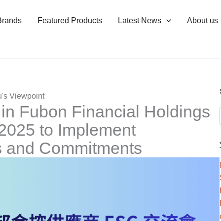
Brands
Featured Products
Latest News
About us
's Viewpoint
 in Fubon Financial Holdings
2025 to Implement
s and Commitments