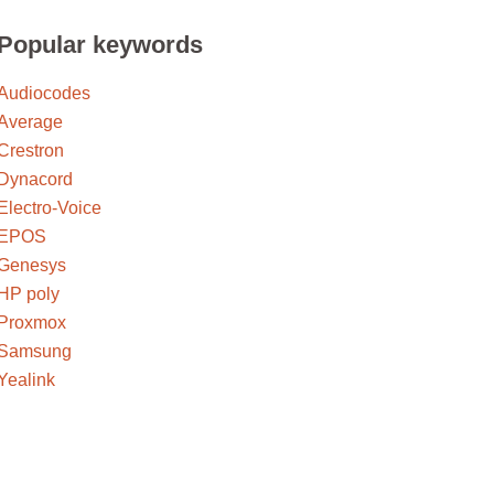
Popular keywords
Audiocodes
Average
Crestron
Dynacord
Electro-Voice
EPOS
Genesys
HP poly
Proxmox
Samsung
Yealink