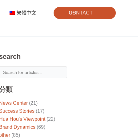
繁體中文
CONTACT US
search
分類
News Center
(21)
Success Stories
(17)
Hua Hou's Viewpoint
(22)
Brand Dynamics
(69)
other
(85)