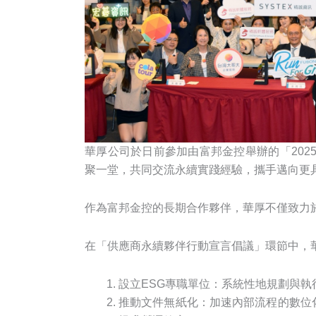
華厚公司於日前參加由富邦金控舉辦的「2025
聚一堂，共同交流永續實踐經驗，攜手邁向更具影
作為富邦金控的長期合作夥伴，華厚不僅致力
在「供應商永續夥伴行動宣言倡議」環節中，華
設立ESG專職單位：系統性地規劃與執
推動文件無紙化：加速內部流程的數位