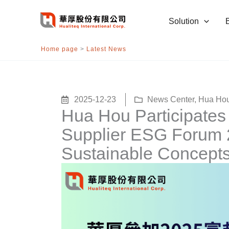
跳
至
Solution
主
要
Home page
>
Latest News
內
容
2025-12-23
News Center
,
Hua Hou
Hua Hou Participates
Supplier ESG Forum 
Sustainable Concept