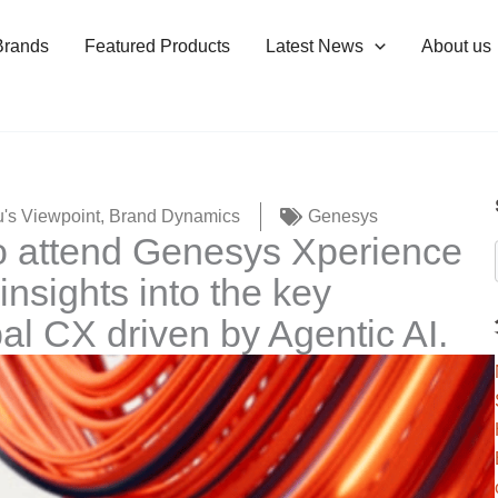
Brands
Featured Products
Latest News
About us
's Viewpoint
,
Brand Dynamics
Genesys
o attend Genesys Xperience
insights into the key
l CX driven by Agentic AI.