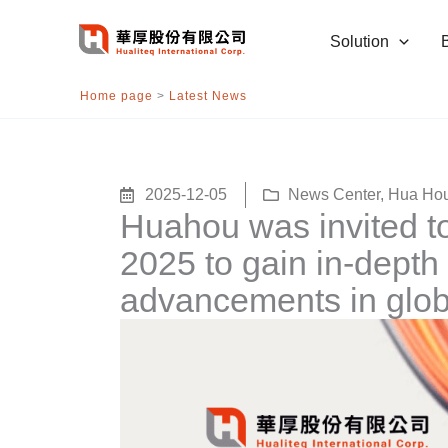
跳
至
Solution
主
要
Home page
>
Latest News
內
容
2025-12-05
News Center
,
Hua Hou
Huahou was invited t
2025 to gain in-depth 
advancements in globa