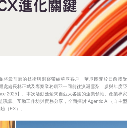
，並將最前瞻的技術與洞察帶給華厚客戶，華厚團隊於日前接受
、軟體處處長林正斌及專案業務唐羽一同前往澳洲雪梨，參與年度亞
ience 2025】。本次活動匯聚來自亞太各國的企業領袖、產業專家
的主題演講、互動工作坊與實務分享，全面探討 Agentic AI（自主型
體驗（EX）。