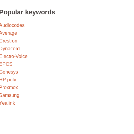
Popular keywords
Audiocodes
Average
Crestron
Dynacord
Electro-Voice
EPOS
Genesys
HP poly
Proxmox
Samsung
Yealink