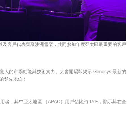
以及客戶代表齊聚澳洲雪梨，共同參加年度亞太區最重要的客戶
其驚人的市場動能與技術實力。大會開場即揭示 Genesys 最新的
域的領先地位：
 萬活躍使用者，其中亞太地區 （APAC）用戶佔比約 15%，顯示其在全