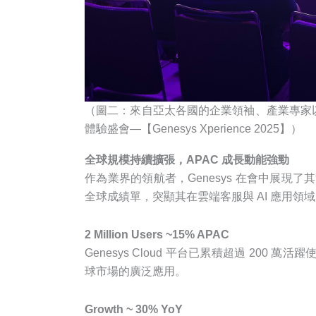
（圖二：來自亞太各國的企業領袖、產業專家
體驗盛會—【Genesys Xperience 2025】）
全球規模持續擴張，APAC 成長動能強勁
作為業界的領航者，Genesys 在會中展現了
全球成績單，突顯其在雲端客服與 AI 應用領
2 Million Users ~15% APAC
Genesys Cloud 平台已累積超過 200
球市場的廣泛應用。
Growth ~ 30% YoY