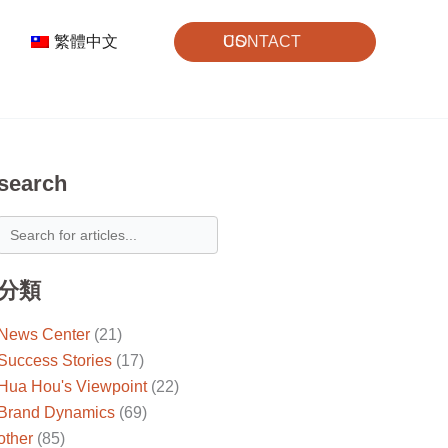
繁體中文
CONTACT US
search
分類
News Center
(21)
Success Stories
(17)
Hua Hou's Viewpoint
(22)
Brand Dynamics
(69)
other
(85)