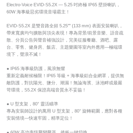
Electro-Voice EVID-S5.2X — 5.25 吋終極 IP65 壁掛喇叭，
60W 海事級惡劣環境音場霸主！
EVID-S5.2X 是雙音路全頻 5.25″” (133 mm) 表面安裝喇叭，
帶來寬廣均勻擴散與頂尖表現！專為背景/前景音樂、語音疏
散、分頁公告與聲音補強設計，完美征服餐廳、酒吧、露
台、零售、健身房、飯店、主題樂園等室內外應用—極端環
境下，聲浪不滅！
● IP65 海事級防護，風浪無懼
重新定義耐候極限！IP65 等級 + 海事級鋁合金網罩，提供無
敵防護，對抗陽光、鹽分、潮濕！無論海濱、泳池畔或最嚴
苛環境，S5.2X 保證高端音質永不妥協！
● U 型支架，80° 靈活瞄準
專為安裝師設計的萬用 U 型支架，80° 旋轉範圍，應對各種
安裝情境—快速牢固，精準定位！
● 60W 高功率恆壓變壓器，後板一鍵切換