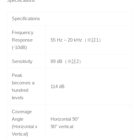
Specifications
Specifications
Frequency
Response
55 Hz – 20 kHz（※註1）
(-10dB)
Sensitivity
89 dB（※註2）
Peak
becomes a
114 dB
hundred
levels
Coverage
Angle
Horizontal 90°
(Horizontal x
90° vertical
Vertical)