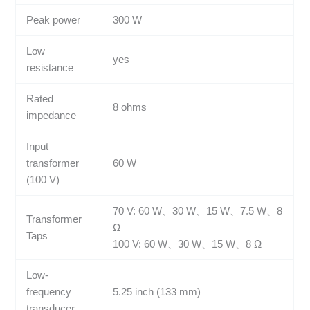
Peak power
300 W
Low
yes
resistance
Rated
8 ohms
impedance
Input
transformer
60 W
(100 V)
70 V: 60 W、30 W、15 W、7.5 W、8
Transformer
Ω
Taps
100 V: 60 W、30 W、15 W、8 Ω
Low-
frequency
5.25 inch (133 mm)
transducer