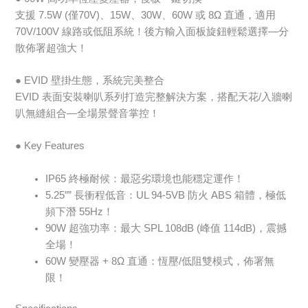
支援 7.5W (僅70V)、15W、30W、60W 或 8Ω 直通，適用
70V/100V 線路或低阻系統！後方輸入面板旋鈕輕鬆選擇—分
散佈署超強大！
● EVID 壁掛生態，系統完美整合
EVID 表面安裝喇叭系列打造完整解決方案，搭配天花/入牆喇
叭無縫組合—全場景聲音掌控！
● Key Features
IP65 終極耐候：最惡劣環境也能穩定運作！
5.25″” 長衝程低音：UL 94-5VB 防火 ABS 箱體，極低
頻下潛 55Hz！
90W 超強功率：最大 SPL 108dB (峰值 114dB)，震撼
全場！
60W 變壓器 + 8Ω 直通：恆壓/低阻雙模式，佈署無
限！