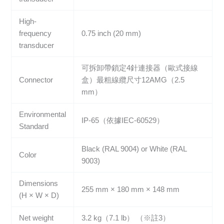
High-
frequency
0.75 inch (20 mm)
transducer
可拆卸帶鎖定4針連接器（歐式接線
Connector
盒）最粗線纜尺寸12AMG（2.5
mm）
Environmental
IP-65（依據IEC-60529）
Standard
Black (RAL 9004) or White (RAL
Color
9003)
Dimensions
255 mm × 180 mm × 148 mm
(H × W × D)
Net weight
3.2 kg（7.1 lb） （※註3）