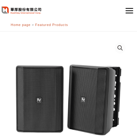
跳
至
主
Home page
>
Featured Products
要
內
容