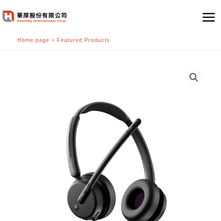
跳
至
主
Home page
>
Featured Products
要
內
容