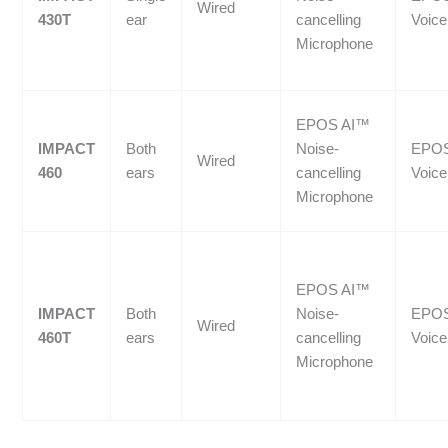
Wired
430T
ear
cancelling
Voic
Microphone
EPOS AI™
IMPACT
Both
Noise-
EPO
Wired
460
ears
cancelling
Voic
Microphone
EPOS AI™
IMPACT
Both
Noise-
EPO
Wired
460T
ears
cancelling
Voic
Microphone