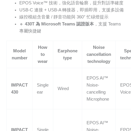
EPOS Voice™ 技術，強化語音輪廓，提升對話準確度
USB-C 連接 + USB-A 轉接器，即插即用，支援多設備
線控模組含音量 / 靜音功能與 360° 忙碌燈提示
🔹
430T 為 Microsoft Teams 認證版本
，支援 Teams
專屬快捷鍵
How
Noise
Model
Earphone
Sp
to
cancellation
number
type
tech
wear
technology
EPOS AI™
IMPACT
Single
Noise-
EPO
Wired
430
ear
cancelling
Voic
Microphone
EPOS AI™
IMPACT
Single
Noise-
EPO