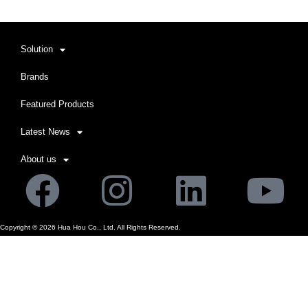
Solution
Brands
Featured Products
Latest News
About us
Facebook
Instagram
Linkedi
Yo
Copyright ©
2026
Hua Hou Co., Ltd. All Rights Reserved.