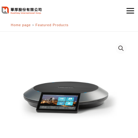
跳
至
主
Home page
>
Featured Products
要
內
容