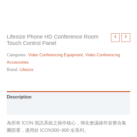
Lifesize Phone HD Conference Room
Touch Control Panel
Categories:
Video Conferencing Equipment
,
Video Conferencing
Accessories
Brand:
Lifesize
Description
Specification sheet
為所有 ICON 視訊系統之操作核心，簡化會議操作並整合集
團部署，適用於 ICON300~800 全系列。